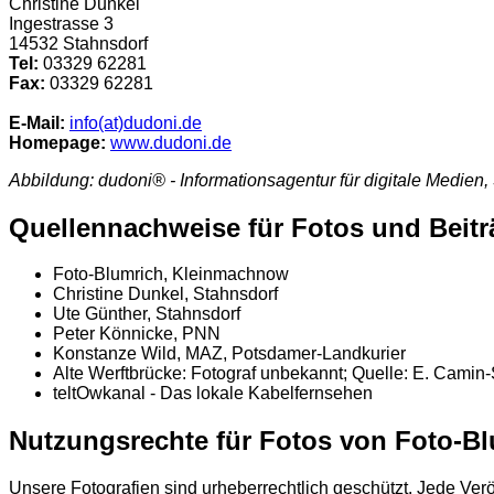
Christine Dunkel
Ingestrasse 3
14532 Stahnsdorf
Tel:
03329 62281
Fax:
03329 62281
E-Mail:
info(at)dudoni.de
Homepage:
www.dudoni.de
Abbildung: dudoni® - Informationsagentur für digitale Medien,
Quellennachweise für Fotos und Beitr
Foto-Blumrich, Kleinmachnow
Christine Dunkel, Stahnsdorf
Ute Günther, Stahnsdorf
Peter Könnicke, PNN
Konstanze Wild, MAZ, Potsdamer-Landkurier
Alte Werftbrücke: Fotograf unbekannt; Quelle: E. Camin
teltOwkanal - Das lokale Kabelfernsehen
Nutzungsrechte für Fotos von Foto-B
Unsere Fotografien sind urheberrechtlich geschützt. Jede Ve