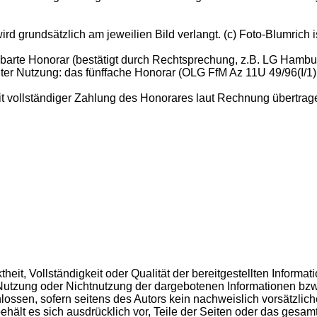
 grundsätzlich am jeweilien Bild verlangt. (c) Foto-Blumrich i
nbarte Honorar (bestätigt durch Rechtsprechung, z.B. LG Hamb
gter Nutzung: das fünffache Honorar (OLG FfM Az 11U 49/96(I/1
 vollständiger Zahlung des Honorares laut Rechnung übertragen.
ktheit, Vollständigkeit oder Qualität der bereitgestellten Infor
e Nutzung oder Nichtnutzung der dargebotenen Informationen bzw.
ossen, sofern seitens des Autors kein nachweislich vorsätzlich
 behält es sich ausdrücklich vor, Teile der Seiten oder das ge