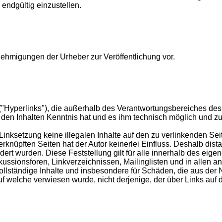
 endgültig einzustellen.
Genehmigungen der Urheber zur Veröffentlichung vor.
("Hyperlinks"), die außerhalb des Verantwortungsbereiches des 
on den Inhalten Kenntnis hat und es ihm technisch möglich und z
 Linksetzung keine illegalen Inhalte auf den zu verlinkenden Se
rknüpften Seiten hat der Autor keinerlei Einfluss. Deshalb distan
ndert wurden. Diese Feststellung gilt für alle innerhalb des eig
ussionsforen, Linkverzeichnissen, Mailinglisten und in allen 
unvollständige Inhalte und insbesondere für Schäden, die aus de
auf welche verwiesen wurde, nicht derjenige, der über Links auf d