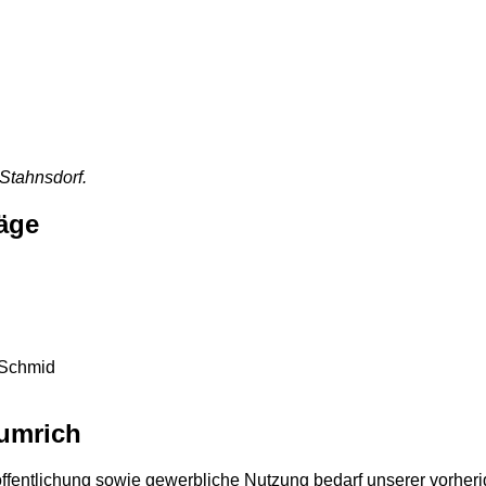
 Stahnsdorf.
äge
-Schmid
lumrich
röffentlichung sowie gewerbliche Nutzung bedarf unserer vorhe