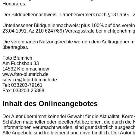
Honorares.
Der Bildquellennachweis - Urhebervermerk nach §13 UrhG - wird
Unterlassener Bildquellennachweis: plus 100% auf das verei
23.04.1991, Az 210 6247/89) Vertragsstrafe bei nichtgenehmi
Die vereinbarten Nutzungsrechte werden dem Auftraggeber mit
übertragbar.
Foto Blumrich
Am Fuchsbau 33
14532 Kleinmachnow
www.foto-blumrich.de
service@foto-blumrich.de
Tel: 033203-79161
Fax: 033203-25388
Inhalt des Onlineangebotes
Der Autor übernimmt keinerlei Gewähr für die Aktualität, Korre
Schäden materieller oder ideeller Art beziehen, die durch di
Informationen verursacht wurden, sind grundsätzlich ausgeschl
Alle Angebote sind freibleibend und unverbindlich. Der Autor