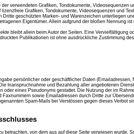
hte der verwendeten Grafiken, Tondokumente, Videosequenzen und
lizenzfreie Grafiken, Tondokumente, Videosequenzen und Text
ch Dritte geschützten Marken- und Warenzeichen unterliegen u
etragenen Eigentümer. Allein aufgrund der bloßen Nennung ist 
Objekte bleibt allein beim Autor der Seiten. Eine Vervielfältigu
ruckten Publikationen ist ohne ausdrückliche Zustimmung des A
ngabe persönlicher oder geschäftlicher Daten (Emailadressen, N
s. Die Inanspruchnahme und Bezahlung aller angebotenen Dienst
en oder eines Pseudonyms gestattet. Die Nutzung der im Rahm
und Faxnummern sowie Emailadressen durch Dritte zur Übersendu
 sogenannten Spam-Mails bei Verstössen gegen dieses Verbot si
sschlusses
 zu betrachten, von dem aus auf diese Seite verwiesen wurde. S