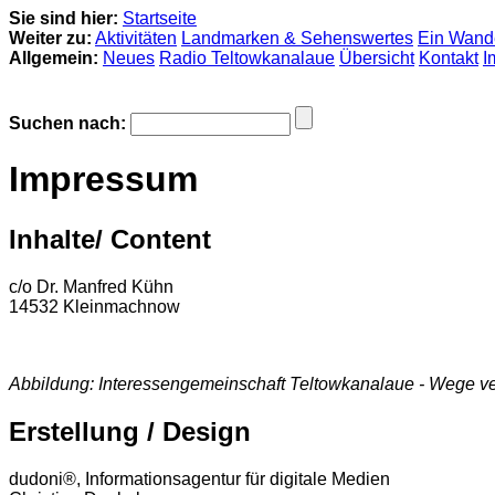
Sie sind hier:
Startseite
Weiter zu:
Aktivitäten
Landmarken & Sehenswertes
Ein Wand
Allgemein:
Neues
Radio Teltowkanalaue
Übersicht
Kontakt
I
Suchen nach:
Impressum
Inhalte/ Content
c/o Dr. Manfred Kühn
14532 Kleinmachnow
Abbildung: Interessengemeinschaft Teltowkanalaue - Wege v
Erstellung / Design
dudoni®, Informationsagentur für digitale Medien