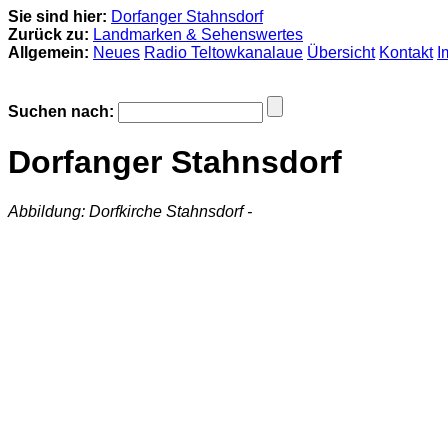
Sie sind hier:
Dorfanger Stahnsdorf
Zurück zu:
Landmarken & Sehenswertes
Allgemein:
Neues
Radio Teltowkanalaue
Übersicht
Kontakt
I
Suchen nach:
Dorfanger Stahnsdorf
Abbildung: Dorfkirche Stahnsdorf -