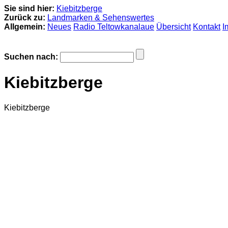
Sie sind hier:
Kiebitzberge
Zurück zu:
Landmarken & Sehenswertes
Allgemein:
Neues
Radio Teltowkanalaue
Übersicht
Kontakt
I
Suchen nach:
Kiebitzberge
Kiebitzberge