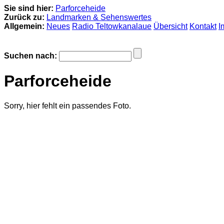
Sie sind hier:
Parforceheide
Zurück zu:
Landmarken & Sehenswertes
Allgemein:
Neues
Radio Teltowkanalaue
Übersicht
Kontakt
I
Suchen nach:
Parforceheide
Sorry, hier fehlt ein passendes Foto.