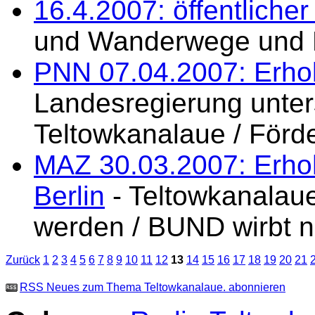
16.4.2007: öffentliche
und Wanderwege und 
PNN 07.04.2007: Erhol
Landesregierung unters
Teltowkanalaue / För
MAZ 30.03.2007: Erho
Berlin
- Teltowkanalaue 
werden / BUND wirbt n
Zurück
1
2
3
4
5
6
7
8
9
10
11
12
13
14
15
16
17
18
19
20
21
RSS Neues zum Thema Teltowkanalaue. abonnieren