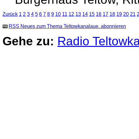
Zurück
1
2
3
4
5
6
7
8
9
10
11
12
13
14
15
16
17
18
19
20
21
RSS Neues zum Thema Teltowkanalaue. abonnieren
Gehe zu:
Radio Teltowk