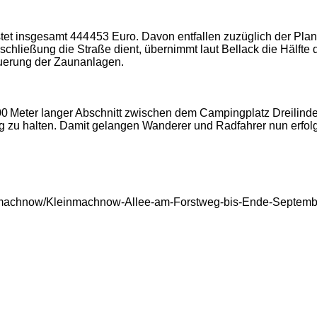
stet insgesamt 444 453 Euro. Davon entfallen zuzüglich der P
Erschließung die Straße dient, übernimmt laut Bellack die Hälf
euerung der Zaunanlagen.
 300 Meter langer Abschnitt zwischen dem Campingplatz Dreilind
ring zu halten. Damit gelangen Wanderer und Radfahrer nun erfo
inmachnow/Kleinmachnow-Allee-am-Forstweg-bis-Ende-September