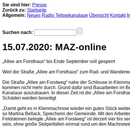
Sie sind hier:
Presse
Zurück zu:
Startseite
Allgemein:
Neues
Radio Teltowkanalaue
Übersicht
Kontakt
I
Suchen nach:
15.07.2020: MAZ-online
„Allee am Forsthaus“ bis Ende September voll gesperrt
Weil die Straße „Allee am Forsthaus“ zum Rad- und Wanderweg
Die Straße „Allee am Forstweg“ nahe der Schleuse in Kleinma
kommen nicht mehr durch. Grund dafür sind Bauarbeiten im B
Kanalaue auszubauen. In dieser Zeit ist die „Allee am Forst
Schäden werden beseitigt
„Damit geht es in Kleinmachnow wieder ein gutes Stück weit
so Martina Bellack, Sprecherin der Gemeinde. Mit den Arbeit
Feldsteinen belegte „Allee am Forstweg“ ist derzeit vier bis s
sein, ohne große Stolperfallen einmal rund um den Machnowe