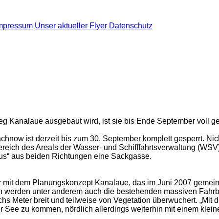
mpressum
Unser aktueller Flyer
Datenschutz
 Kanalaue ausgebaut wird, ist sie bis Ende September voll ge
chnow ist derzeit bis zum 30. September komplett gesperrt. Ni
ereich des Areals der Wasser- und Schifffahrtsverwaltung (WS
haus“ aus beiden Richtungen eine Sackgasse.
er mit dem Planungskonzept Kanalaue, das im Juni 2007 gemein
en werden unter anderem auch die bestehenden massiven Fahrba
echs Meter breit und teilweise von Vegetation überwuchert. „Mit
r See zu kommen, nördlich allerdings weiterhin mit einem kle