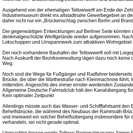
Ausgehend von der ehemaligen Teltowwerft am Ende der Zehl
Industriemuseum direkt ins altstadtnahe Gewerbegebiet an de
daher nicht nur ein „Brückenschlag zwischen Berlin und Bran
Die gegenwärtigen Entwicklungen auf Berliner Seite könnten 
denkmalgeschützte Werftgelände wieder aufgenommen. Nachde
Lokschuppen und Umspannwerk zum attraktiven Wohngebiet ent
Der noch vorhandene Bauhafen der Teltowwerft soll mit Liegepl
Nach Auskunft der Bezirksverwaltung lägen dazu noch keine d
Weg.
Noch sind die Wege für Fußgänger und Radfahrer beiderseits 
Brücke, die über die Warthestraße nach Kleinmachnow führt, l
mittendrin. Angesichts des immer ernster werdenden Zustand
Allgemeine Deutsche Fahrradclub hält den Kanalübergang für 
Kein optimaler Zeitpunkt
Allerdings müsste auch das Wasser- und Schifffahrtsamt den B
Behelfsbrücke, die während des Neubaus der Rammrath-Brücke vo
und inwieweit ein solcher Behelfsübergang insbesondere für 
verhandeln, sei nicht gerade optimal.
Ungeachtet dessen werde Teltows Regionalmanager Jürgen Pi