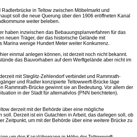
 Radlerbrücke in Teltow zwischen Möbelmarkt und
haupt soll die neue Querung über den 1906 eröffneten Kanal
landkommune weiter beleben.
rfer haben inzwischen das Bebauungsplanverfahren für das
 neuen Träger, der das historische Gelände mit
s Marina wenige Hundert Meter weiter Konkurrenz.
ier einmal anlegen können, ist derzeit noch nicht bekannt.
 stünde das Bauvorhaben auf dem Werftgelände aber nicht im
erzeit mit Steglitz-Zehlendorf verbindet und Rammrath-
ßgänger und Radler konzipierte Teltowwerft-Brücke läge
en Rammrath-Brücke gewinnt sie an Bedeutung. Vor allem der
ion in der Stadt für alternativlos (PNN berichteten).
ltow derzeit mit der Behörde über eine mögliche
l. Derzeit ist ein Gutachten in Arbeit, das darlegen soll, ob
er Zeitpunkt, um mit der Behörde über eine weitere Brücke zu
sion um den Kanalübergang in Höhe der Teltowwerft