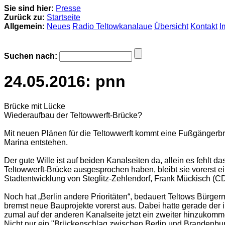
Sie sind hier:
Presse
Zurück zu:
Startseite
Allgemein:
Neues
Radio Teltowkanalaue
Übersicht
Kontakt
I
Suchen nach:
24.05.2016: pnn
Brücke mit Lücke
Wiederaufbau der Teltowwerft-Brücke?
Mit neuen Plänen für die Teltowwerft kommt eine Fußgängerbrü
Marina entstehen.
Der gute Wille ist auf beiden Kanalseiten da, allein es fehlt 
Teltowwerft-Brücke ausgesprochen haben, bleibt sie vorerst ein
Stadtentwicklung von Steglitz-Zehlendorf, Frank Mückisch (CD
Noch hat „Berlin andere Prioritäten“, bedauert Teltows Bürg
bremst neue Bauprojekte vorerst aus. Dabei hatte gerade der 
zumal auf der anderen Kanalseite jetzt ein zweiter hinzukomme
Nicht nur ein "Brückenschlag zwischen Berlin und Brandenbu