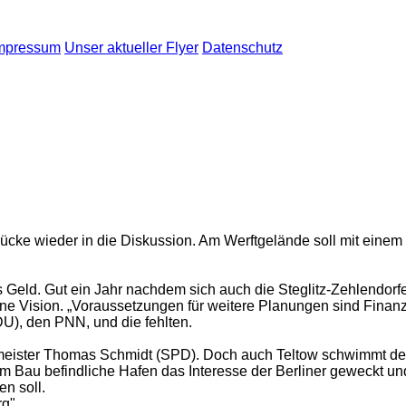
mpressum
Unser aktueller Flyer
Datenschutz
cke wieder in die Diskussion. Am Werftgelände soll mit einem F
das Geld. Gut ein Jahr nachdem sich auch die Steglitz-Zehlendor
e Vision. „Voraussetzungen für weitere Planungen sind Finanzmit
U), den PNN, und die fehlten.
ermeister Thomas Schmidt (SPD). Doch auch Teltow schwimmt der
im Bau befindliche Hafen das Interesse der Berliner geweckt u
n soll.
rg"