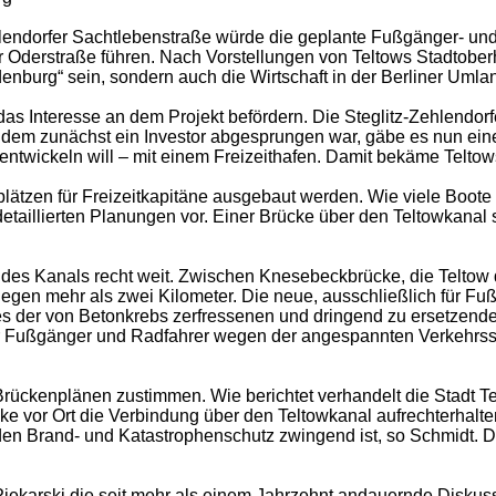
endorfer Sachtlebenstraße würde die geplante Fußgänger- und
r Oderstraße führen. Nach Vorstellungen von Teltows Stadtober
denburg“ sein, sondern auch die Wirtschaft in der Berliner Um
das Interesse an dem Projekt befördern. Die Steglitz-Zehlendo
m zunächst ein Investor abgesprungen war, gäbe es nun einen
wickeln will – mit einem Freizeithafen. Damit bekäme Teltow
ätzen für Freizeitkapitäne ausgebaut werden. Wie viele Boote h
etaillierten Planungen vor. Einer Brücke über den Teltowkanal
des Kanals recht weit. Zwischen Knesebeckbrücke, die Teltow d
iegen mehr als zwei Kilometer. Die neue, ausschließlich für Fu
es der von Betonkrebs zerfressenen und dringend zu ersetzend
Fußgänger und Radfahrer wegen der angespannten Verkehrssituat
rückenplänen zustimmen. Wie berichtet verhandelt die Stadt Te
r Ort die Verbindung über den Teltowkanal aufrechterhalten sol
den Brand- und Katastrophenschutz zwingend ist, so Schmidt. D
ekarski die seit mehr als einem Jahrzehnt andauernde Diskus