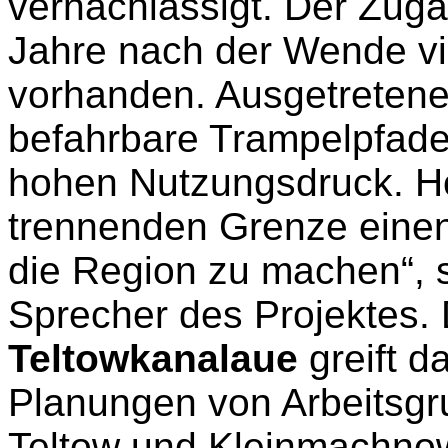
vernachlässigt. Der Zug
Jahre nach der Wende vie
vorhanden. Ausgetretene
befahrbare Trampelpfade
hohen Nutzungsdruck. Hö
trennenden Grenze einen
die Region zu machen“, 
Sprecher des Projektes.
Teltowkanalaue
greift 
Planungen von Arbeitsgr
Teltow und Kleinmachnow 