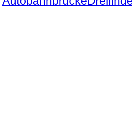
AutobahnbrückeDreilinde