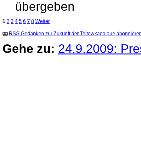
übergeben
1
2
3
4
5
6
7
8
Weiter
RSS Gedanken zur Zukunft der Teltowkanalaue abonniere
Gehe zu:
24.9.2009: Pre