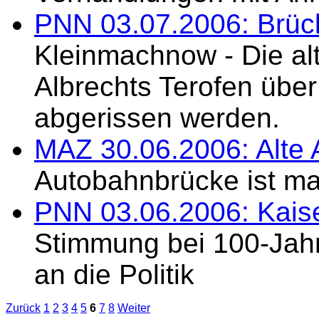
PNN 03.07.2006: Brücke
Kleinmachnow - Die al
Albrechts Terofen über
abgerissen werden.
MAZ 30.06.2006: Alte
Autobahnbrücke ist m
PNN 03.06.2006: Kais
Stimmung bei 100-Jahr
an die Politik
Zurück
1
2
3
4
5
6
7
8
Weiter