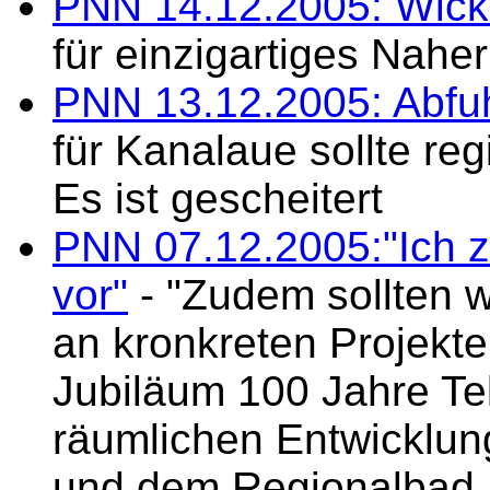
PNN 14.12.2005: Wickl
für einzigartiges Nahe
PNN 13.12.2005: Abfuh
für Kanalaue sollte re
Es ist gescheitert
PNN 07.12.2005:"Ich 
vor"
- "Zudem sollten w
an kronkreten Projekt
Jubiläum 100 Jahre T
räumlichen Entwicklun
und dem Regionalbad 