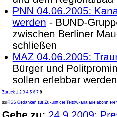
PNN 04.06.2005: Kanal
werden
- BUND-Gruppe
zwischen Berliner Ma
schließen
MAZ 04.06.2005: Trau
Bürger und Politpromi
sollen erlebbar werden
Zurück
1
2
3
4
5
6
7
8
RSS Gedanken zur Zukunft der Teltowkanalaue abonniere
Gehe zu:
24.9.2009: Pre